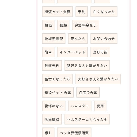
出張ペット火葬
予約
亡くなったら
相談
信頼
追加料金なし
地域密着型
死んだら
お問い合わせ
簡単
インターペット
当日可能
最短当日
猫好きな人と繋がりたい
猫亡くなったら
犬好きな人と繋がりたい
横須ペット 火葬
自宅で火葬
後悔のない
ハムスター
費用
湘南鷹取
ハムスター亡くなったら
癒し
ペッタ葬儀横須賀