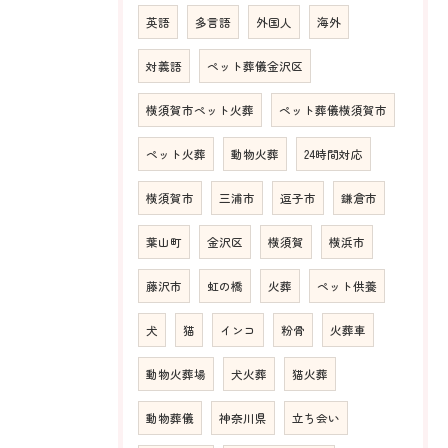
英語
多言語
外国人
海外
対義語
ペット葬儀金沢区
横須賀市ペット火葬
ペット葬儀横須賀市
ペット火葬
動物火葬
24時間対応
横須賀市
三浦市
逗子市
鎌倉市
葉山町
金沢区
横須賀
横浜市
藤沢市
虹の橋
火葬
ペット供養
犬
猫
インコ
粉骨
火葬車
動物火葬場
犬火葬
猫火葬
動物葬儀
神奈川県
立ち会い