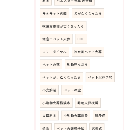
料金
ハムスター火葬 神奈川
モルモット火葬
犬が亡くなったら
横須賀市猫が亡くなったら
鎌倉市ペット火葬
LINE
フリーダイヤル
神奈川ペット火葬
ペットの死
動物死んだら
ペットが、亡くなったら
ペット火葬予約
不安解消
ペットの空
小動物火葬横浜市
動物火葬横浜
火葬料金
小動物火葬施設
磯子区
追浜
ペット火葬磯子区
火葬式