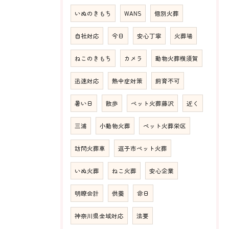
いぬのきもち
WANS
個別火葬
自社対応
今日
安心丁寧
火葬場
ねこのきもち
カメラ
動物火葬横須賀
迅速対応
熱中症対策
飼育不可
暑い日
散歩
ペット火葬藤沢
近く
三浦
小動物火葬
ペット火葬栄区
訪問火葬車
逗子市ペット火葬
いぬ火葬
ねこ火葬
安心企業
明瞭会計
供養
命日
神奈川県全域対応
法要