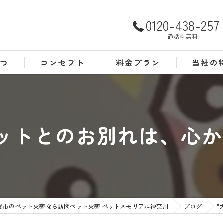
0120-438-257
通話料無料
さつ
コンセプト
料金プラン
当社の
よくある質問
犬
猫
ットとのお別れは、心から
訪問
24時間
葬儀
賀市のペット火葬なら訪問ペット火葬 ペットメモリアル神奈川
ブログ
"