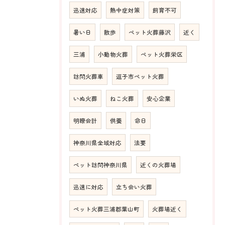
迅速対応
熱中症対策
飼育不可
暑い日
散歩
ペット火葬藤沢
近く
三浦
小動物火葬
ペット火葬栄区
訪問火葬車
逗子市ペット火葬
いぬ火葬
ねこ火葬
安心企業
明瞭会計
供養
命日
神奈川県全域対応
法要
ペット訪問神奈川県
近くの火葬場
迅速に対応
立ち会い火葬
ペット火葬三浦郡葉山町
火葬場近く