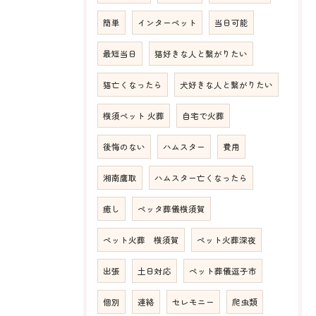
簡単
インターペット
当日可能
最短当日
猫好きな人と繋がりたい
猫亡くなったら
犬好きな人と繋がりたい
横須ペット 火葬
自宅で火葬
後悔のない
ハムスター
費用
湘南鷹取
ハムスター亡くなったら
癒し
ペッタ葬儀横須賀
ペット火葬 横須賀
ペット火葬深夜
出張
土日対応
ペット葬儀逗子市
個別
連絡
セレモニー
爬虫類