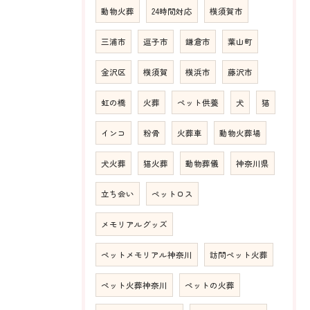
動物火葬
24時間対応
横須賀市
三浦市
逗子市
鎌倉市
葉山町
金沢区
横須賀
横浜市
藤沢市
虹の橋
火葬
ペット供養
犬
猫
インコ
粉骨
火葬車
動物火葬場
犬火葬
猫火葬
動物葬儀
神奈川県
立ち会い
ペットロス
メモリアルグッズ
ペットメモリアル神奈川
訪問ペット火葬
ペット火葬神奈川
ペットの火葬