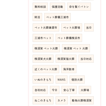
無料相談
保護活動
命を繋ぐバトン
終活
ペット葬儀三浦市
ペット火葬鎌倉市
ペット火葬場
当日
三浦市ペット
ペット葬儀横浜市
横須賀 ペット火葬
横須賀 ペット 火葬
横須賀犬火葬
横須賀猫火葬
当日対応
近くのペット火葬
海洋散骨
いぬのきもち
WANS
個別火葬
自社対応
今日
安心丁寧
火葬場
ねこのきもち
カメラ
動物火葬横須賀