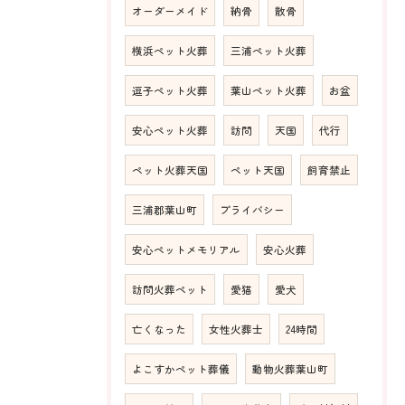
オーダーメイド
納骨
散骨
横浜ペット火葬
三浦ペット火葬
逗子ペット火葬
葉山ペット火葬
お盆
安心ペット火葬
訪問
天国
代行
ペット火葬天国
ペット天国
飼育禁止
三浦郡葉山町
プライバシー
安心ペットメモリアル
安心火葬
訪問火葬ペット
愛猫
愛犬
亡くなった
女性火葬士
24時間
よこすかペット葬儀
動物火葬葉山町