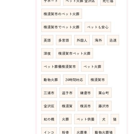
サポート
ペット火葬 金沢区
死亡届
横須賀市のペット火葬
横須賀市でペット火葬
ペットも安心
英語
多言語
外国人
海外
迅速
深夜
横須賀市ペット火葬
ペット葬儀横須賀市
ペット火葬
動物火葬
24時間対応
横須賀市
三浦市
逗子市
鎌倉市
葉山町
金沢区
横須賀
横浜市
藤沢市
虹の橋
火葬
ペット供養
犬
猫
インコ
粉骨
火葬車
動物火葬場