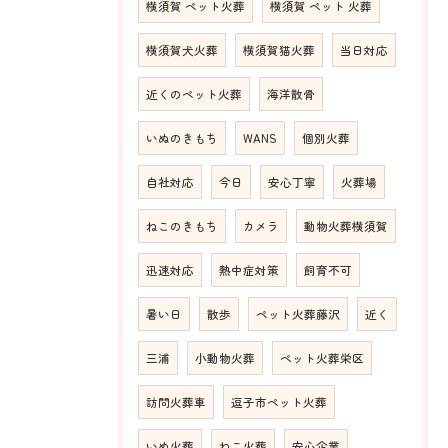
横須賀 ペット火葬
横須賀 ペット 火葬
横須賀犬火葬
横須賀猫火葬
当日対応
近くのペット火葬
海洋散骨
いぬのきもち
WANS
個別火葬
自社対応
今日
安心丁寧
火葬場
ねこのきもち
カメラ
動物火葬横須賀
迅速対応
熱中症対策
飼育不可
暑い日
散歩
ペット火葬藤沢
近く
三浦
小動物火葬
ペット火葬栄区
訪問火葬車
逗子市ペット火葬
いぬ火葬
ねこ火葬
安心企業