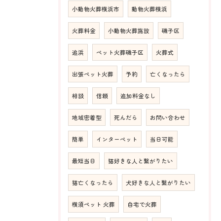
小動物火葬横浜市
動物火葬横浜
火葬料金
小動物火葬施設
磯子区
追浜
ペット火葬磯子区
火葬式
出張ペット火葬
予約
亡くなったら
相談
信頼
追加料金なし
地域密着型
死んだら
お問い合わせ
簡単
インターペット
当日可能
最短当日
猫好きな人と繋がりたい
猫亡くなったら
犬好きな人と繋がりたい
横須ペット 火葬
自宅で火葬