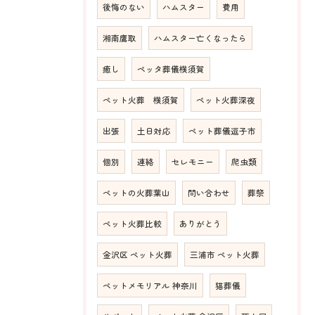
後悔のない
ハムスター
費用
湘南鷹取
ハムスター亡くなったら
癒し
ペッタ葬儀横須賀
ペット火葬 横須賀
ペット火葬深夜
出張
土日対応
ペット葬儀逗子市
個別
連絡
セレモニー
爬虫類
ペットの火葬葉山
問い合わせ
葬祭
ペット火葬比較
ありがとう
金沢区 ペット火葬
三浦市 ペット火葬
ペットメモリアル 神奈川
猫葬儀