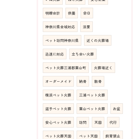
明瞭会計
供養
命日
神奈川県全域対応
法要
ペット訪問神奈川県
近くの火葬場
迅速に対応
立ち会い火葬
ペット火葬三浦郡葉山町
火葬場近く
オーダーメイド
納骨
散骨
横浜ペット火葬
三浦ペット火葬
逗子ペット火葬
葉山ペット火葬
お盆
安心ペット火葬
訪問
天国
代行
ペット火葬天国
ペット天国
飼育禁止