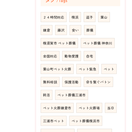
Tags
２４時間対応
横浜
逗子
葉山
鎌倉
藤沢
安い
葬儀
横須賀市 ペット葬儀
ペット葬儀 神奈川
全国対応
動物愛護
自宅
葉山町ペット火葬
ペット緊急
ペット
無料相談
保護活動
命を繋ぐバトン
終活
ペット葬儀三浦市
ペット火葬鎌倉市
ペット火葬場
当日
三浦市ペット
ペット葬儀横浜市