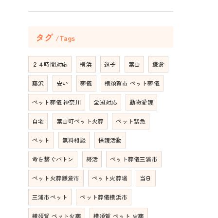
タグ
Tags
２４時間対応
横浜
逗子
葉山
鎌倉
藤沢
安い
葬儀
横須賀市 ペット葬儀
ペット葬儀 神奈川
全国対応
動物愛護
自宅
葉山町ペット火葬
ペット緊急
ペット
無料相談
保護活動
命を繋ぐバトン
終活
ペット葬儀三浦市
ペット火葬鎌倉市
ペット火葬場
当日
三浦市ペット
ペット葬儀横浜市
横須賀 ペット火葬
横須賀 ペット 火葬