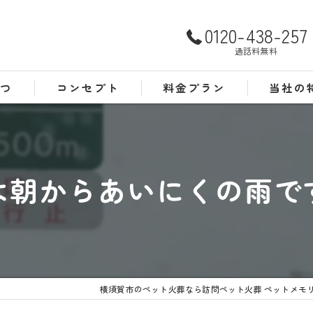
0120-438-257
通話料無料
さつ
コンセプト
料金プラン
当社の
よくある質問
犬
猫
は朝からあいにくの雨で
訪問
24時間
葬儀
横須賀市のペット火葬なら訪問ペット火葬 ペットメモ