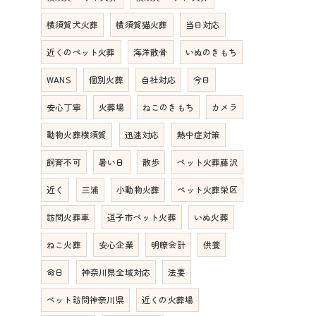
横須賀犬火葬
横須賀猫火葬
当日対応
近くのペット火葬
海洋散骨
いぬのきもち
WANS
個別火葬
自社対応
今日
安心丁寧
火葬場
ねこのきもち
カメラ
動物火葬横須賀
迅速対応
熱中症対策
飼育不可
暑い日
散歩
ペット火葬藤沢
近く
三浦
小動物火葬
ペット火葬栄区
訪問火葬車
逗子市ペット火葬
いぬ火葬
ねこ火葬
安心企業
明瞭会計
供養
命日
神奈川県全域対応
法要
ペット訪問神奈川県
近くの火葬場