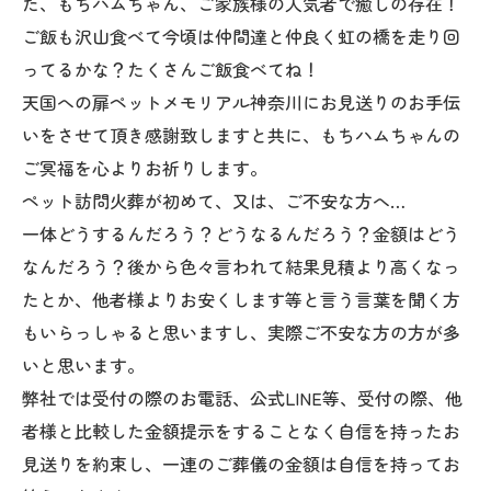
た、もちハムちゃん、ご家族様の人気者で癒しの存在！
ご飯も沢山食べて今頃は仲間達と仲良く虹の橋を走り回
ってるかな？たくさんご飯食べてね！
天国への扉ペットメモリアル神奈川にお見送りのお手伝
いをさせて頂き感謝致しますと共に、もちハムちゃんの
ご冥福を心よりお祈りします。
ペット訪問火葬が初めて、又は、ご不安な方へ…
一体どうするんだろう？どうなるんだろう？金額はどう
なんだろう？後から色々言われて結果見積より高くなっ
たとか、他者様よりお安くします等と言う言葉を聞く方
もいらっしゃると思いますし、実際ご不安な方の方が多
いと思います。
弊社では受付の際のお電話、公式LINE等、受付の際、他
者様と比較した金額提示をすることなく自信を持ったお
見送りを約束し、一連のご葬儀の金額は自信を持ってお