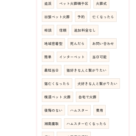
追浜
ペット火葬磯子区
火葬式
出張ペット火葬
予約
亡くなったら
相談
信頼
追加料金なし
地域密着型
死んだら
お問い合わせ
簡単
インターペット
当日可能
最短当日
猫好きな人と繋がりたい
猫亡くなったら
犬好きな人と繋がりたい
横須ペット 火葬
自宅で火葬
後悔のない
ハムスター
費用
湘南鷹取
ハムスター亡くなったら