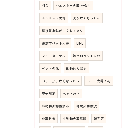
料金
ハムスター火葬 神奈川
モルモット火葬
犬が亡くなったら
横須賀市猫が亡くなったら
鎌倉市ペット火葬
LINE
フリーダイヤル
神奈川ペット火葬
ペットの死
動物死んだら
ペットが、亡くなったら
ペット火葬予約
不安解消
ペットの空
小動物火葬横浜市
動物火葬横浜
火葬料金
小動物火葬施設
磯子区