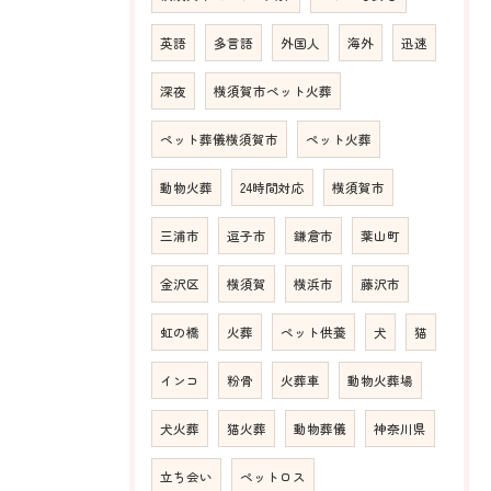
英語
多言語
外国人
海外
迅速
深夜
横須賀市ペット火葬
ペット葬儀横須賀市
ペット火葬
動物火葬
24時間対応
横須賀市
三浦市
逗子市
鎌倉市
葉山町
金沢区
横須賀
横浜市
藤沢市
虹の橋
火葬
ペット供養
犬
猫
インコ
粉骨
火葬車
動物火葬場
犬火葬
猫火葬
動物葬儀
神奈川県
立ち会い
ペットロス