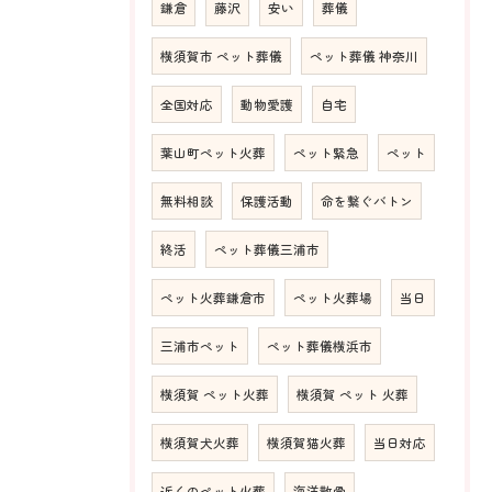
鎌倉
藤沢
安い
葬儀
横須賀市 ペット葬儀
ペット葬儀 神奈川
全国対応
動物愛護
自宅
葉山町ペット火葬
ペット緊急
ペット
無料相談
保護活動
命を繋ぐバトン
終活
ペット葬儀三浦市
ペット火葬鎌倉市
ペット火葬場
当日
三浦市ペット
ペット葬儀横浜市
横須賀 ペット火葬
横須賀 ペット 火葬
横須賀犬火葬
横須賀猫火葬
当日対応
近くのペット火葬
海洋散骨