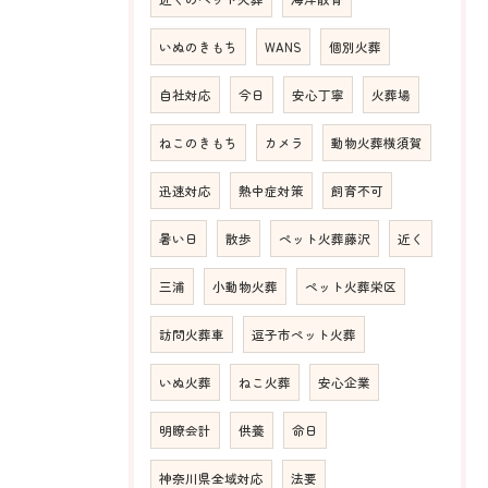
いぬのきもち
WANS
個別火葬
自社対応
今日
安心丁寧
火葬場
ねこのきもち
カメラ
動物火葬横須賀
迅速対応
熱中症対策
飼育不可
暑い日
散歩
ペット火葬藤沢
近く
三浦
小動物火葬
ペット火葬栄区
訪問火葬車
逗子市ペット火葬
いぬ火葬
ねこ火葬
安心企業
明瞭会計
供養
命日
神奈川県全域対応
法要