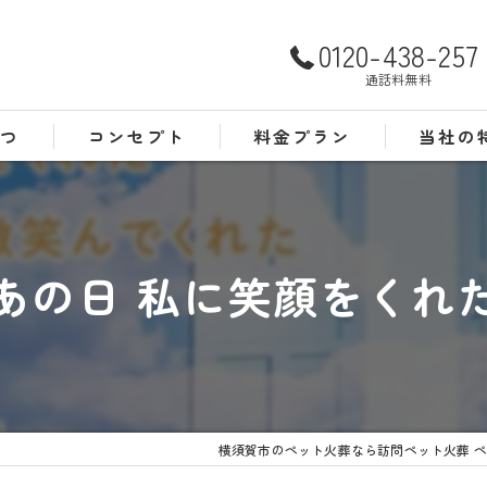
0120-438-257
通話料無料
さつ
コンセプト
料金プラン
当社の
よくある質問
犬
猫
あの日 私に笑顔をくれ
訪問
24時間
葬儀
横須賀市のペット火葬なら訪問ペット火葬 