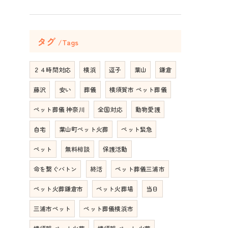
タグ
Tags
２４時間対応
横浜
逗子
葉山
鎌倉
藤沢
安い
葬儀
横須賀市 ペット葬儀
ペット葬儀 神奈川
全国対応
動物愛護
自宅
葉山町ペット火葬
ペット緊急
ペット
無料相談
保護活動
命を繋ぐバトン
終活
ペット葬儀三浦市
ペット火葬鎌倉市
ペット火葬場
当日
三浦市ペット
ペット葬儀横浜市