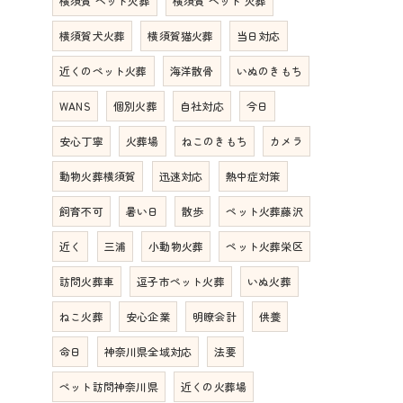
横須賀 ペット火葬
横須賀 ペット 火葬
横須賀犬火葬
横須賀猫火葬
当日対応
近くのペット火葬
海洋散骨
いぬのきもち
WANS
個別火葬
自社対応
今日
安心丁寧
火葬場
ねこのきもち
カメラ
動物火葬横須賀
迅速対応
熱中症対策
飼育不可
暑い日
散歩
ペット火葬藤沢
近く
三浦
小動物火葬
ペット火葬栄区
訪問火葬車
逗子市ペット火葬
いぬ火葬
ねこ火葬
安心企業
明瞭会計
供養
命日
神奈川県全域対応
法要
ペット訪問神奈川県
近くの火葬場