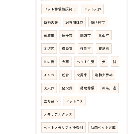
ペット葬儀横須賀市
ペット火葬
動物火葬
24時間対応
横須賀市
三浦市
逗子市
鎌倉市
葉山町
金沢区
横須賀
横浜市
藤沢市
虹の橋
火葬
ペット供養
犬
猫
インコ
粉骨
火葬車
動物火葬場
犬火葬
猫火葬
動物葬儀
神奈川県
立ち会い
ペットロス
メモリアルグッズ
ペットメモリアル神奈川
訪問ペット火葬