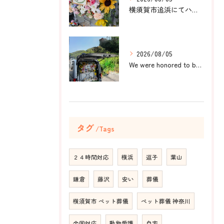
横須賀市追浜にてハムスターのみかんちゃんのペット火葬のお手伝...
2026/08/05
We were honored to be by your ...
タグ
Tags
２４時間対応
横浜
逗子
葉山
鎌倉
藤沢
安い
葬儀
横須賀市 ペット葬儀
ペット葬儀 神奈川
全国対応
動物愛護
自宅