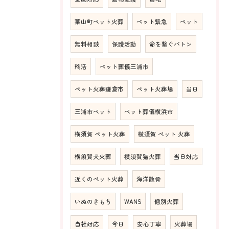
葉山町ペット火葬
ペット緊急
ペット
無料相談
保護活動
命を繋ぐバトン
終活
ペット葬儀三浦市
ペット火葬鎌倉市
ペット火葬場
当日
三浦市ペット
ペット葬儀横浜市
横須賀 ペット火葬
横須賀 ペット 火葬
横須賀犬火葬
横須賀猫火葬
当日対応
近くのペット火葬
海洋散骨
いぬのきもち
WANS
個別火葬
自社対応
今日
安心丁寧
火葬場