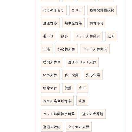
ねこのきもち
カメラ
動物火葬横須賀
迅速対応
熱中症対策
飼育不可
暑い日
散歩
ペット火葬藤沢
近く
三浦
小動物火葬
ペット火葬栄区
訪問火葬車
逗子市ペット火葬
いぬ火葬
ねこ火葬
安心企業
明瞭会計
供養
命日
神奈川県全域対応
法要
ペット訪問神奈川県
近くの火葬場
迅速に対応
立ち会い火葬