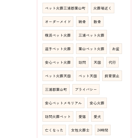
ペット火葬三浦郡葉山町
火葬場近く
オーダーメイド
納骨
散骨
横浜ペット火葬
三浦ペット火葬
逗子ペット火葬
葉山ペット火葬
お盆
安心ペット火葬
訪問
天国
代行
ペット火葬天国
ペット天国
飼育禁止
三浦郡葉山町
プライバシー
安心ペットメモリアル
安心火葬
訪問火葬ペット
愛猫
愛犬
亡くなった
女性火葬士
24時間