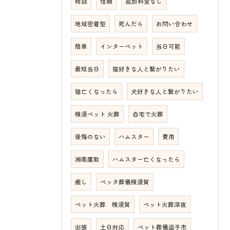
相談
信頼
追加料金なし
地域密着型
死んだら
お問い合わせ
簡単
インターペット
当日可能
最短当日
猫好きな人と繋がりたい
猫亡くなったら
犬好きな人と繋がりたい
横須ペット 火葬
自宅で火葬
後悔のない
ハムスター
費用
湘南鷹取
ハムスター亡くなったら
癒し
ペッタ葬儀横須賀
ペット火葬 横須賀
ペット火葬深夜
出張
土日対応
ペット葬儀逗子市