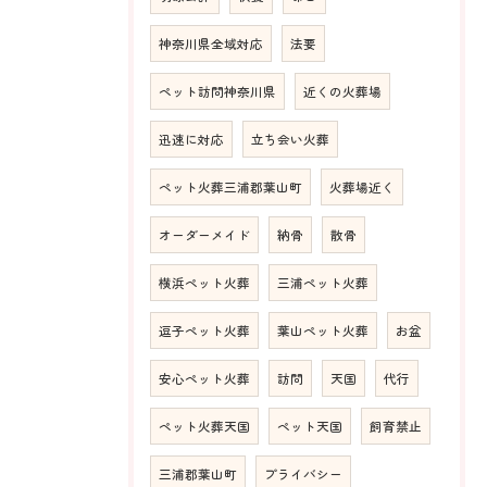
神奈川県全域対応
法要
ペット訪問神奈川県
近くの火葬場
迅速に対応
立ち会い火葬
ペット火葬三浦郡葉山町
火葬場近く
オーダーメイド
納骨
散骨
横浜ペット火葬
三浦ペット火葬
逗子ペット火葬
葉山ペット火葬
お盆
安心ペット火葬
訪問
天国
代行
ペット火葬天国
ペット天国
飼育禁止
三浦郡葉山町
プライバシー