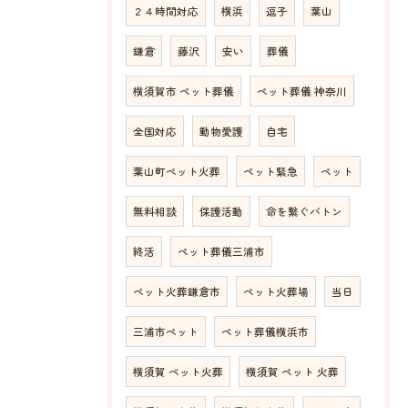
２４時間対応
横浜
逗子
葉山
鎌倉
藤沢
安い
葬儀
横須賀市 ペット葬儀
ペット葬儀 神奈川
全国対応
動物愛護
自宅
葉山町ペット火葬
ペット緊急
ペット
無料相談
保護活動
命を繋ぐバトン
終活
ペット葬儀三浦市
ペット火葬鎌倉市
ペット火葬場
当日
三浦市ペット
ペット葬儀横浜市
横須賀 ペット火葬
横須賀 ペット 火葬