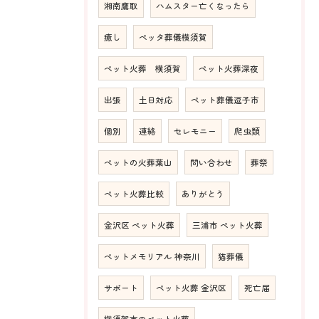
湘南鷹取
ハムスター亡くなったら
癒し
ペッタ葬儀横須賀
ペット火葬 横須賀
ペット火葬深夜
出張
土日対応
ペット葬儀逗子市
個別
連絡
セレモニー
爬虫類
ペットの火葬葉山
問い合わせ
葬祭
ペット火葬比較
ありがとう
金沢区 ペット火葬
三浦市 ペット火葬
ペットメモリアル 神奈川
猫葬儀
サポート
ペット火葬 金沢区
死亡届
横須賀市のペット火葬