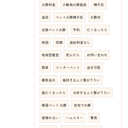
火葬料金
小動物火葬施設
磯子区
追浜
ペット火葬磯子区
火葬式
出張ペット火葬
予約
亡くなったら
相談
信頼
追加料金なし
地域密着型
死んだら
お問い合わせ
簡単
インターペット
当日可能
最短当日
猫好きな人と繋がりたい
猫亡くなったら
犬好きな人と繋がりたい
横須ペット 火葬
自宅で火葬
後悔のない
ハムスター
費用