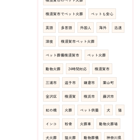
横須賀市でペット火葬
ペットも安心
英語
多言語
外国人
海外
迅速
深夜
横須賀市ペット火葬
ペット葬儀横須賀市
ペット火葬
動物火葬
24時間対応
横須賀市
三浦市
逗子市
鎌倉市
葉山町
金沢区
横須賀
横浜市
藤沢市
虹の橋
火葬
ペット供養
犬
猫
インコ
粉骨
火葬車
動物火葬場
犬火葬
猫火葬
動物葬儀
神奈川県