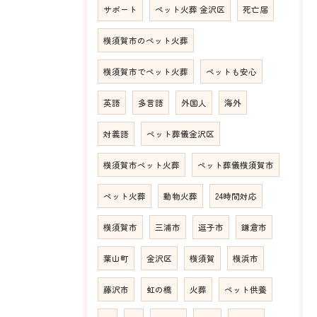
サポート
ペット火葬 金沢区
死亡届
横須賀市のペット火葬
横須賀市でペット火葬
ペットも安心
英語
多言語
外国人
海外
対義語
ペット葬儀金沢区
横須賀市ペット火葬
ペット葬儀横須賀市
ペット火葬
動物火葬
24時間対応
横須賀市
三浦市
逗子市
鎌倉市
葉山町
金沢区
横須賀
横浜市
藤沢市
虹の橋
火葬
ペット供養