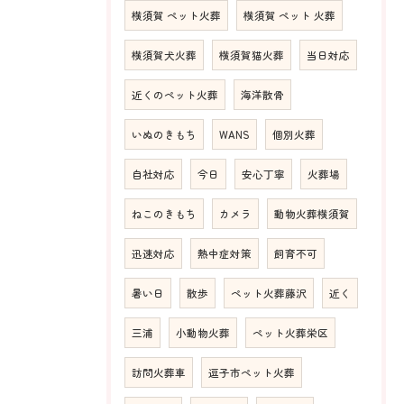
横須賀 ペット火葬
横須賀 ペット 火葬
横須賀犬火葬
横須賀猫火葬
当日対応
近くのペット火葬
海洋散骨
いぬのきもち
WANS
個別火葬
自社対応
今日
安心丁寧
火葬場
ねこのきもち
カメラ
動物火葬横須賀
迅速対応
熱中症対策
飼育不可
暑い日
散歩
ペット火葬藤沢
近く
三浦
小動物火葬
ペット火葬栄区
訪問火葬車
逗子市ペット火葬