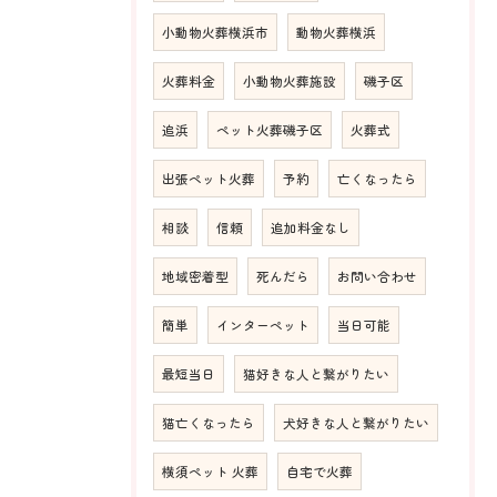
小動物火葬横浜市
動物火葬横浜
火葬料金
小動物火葬施設
磯子区
追浜
ペット火葬磯子区
火葬式
出張ペット火葬
予約
亡くなったら
相談
信頼
追加料金なし
地域密着型
死んだら
お問い合わせ
簡単
インターペット
当日可能
最短当日
猫好きな人と繋がりたい
猫亡くなったら
犬好きな人と繋がりたい
横須ペット 火葬
自宅で火葬