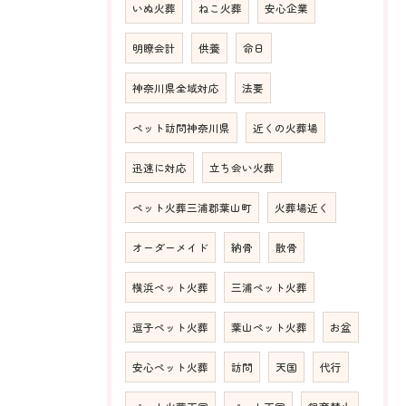
いぬ火葬
ねこ火葬
安心企業
明瞭会計
供養
命日
神奈川県全域対応
法要
ペット訪問神奈川県
近くの火葬場
迅速に対応
立ち会い火葬
ペット火葬三浦郡葉山町
火葬場近く
オーダーメイド
納骨
散骨
横浜ペット火葬
三浦ペット火葬
逗子ペット火葬
葉山ペット火葬
お盆
安心ペット火葬
訪問
天国
代行