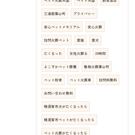
ペット火葬天国
ペット天国
飼育禁止
三浦郡葉山町
プライバシー
安心ペットメモリアル
安心火葬
訪問火葬ペット
愛猫
愛犬
亡くなった
女性火葬士
24時間
よこすかペット葬儀
動物火葬葉山町
ペット粉骨
ペット火葬車
訪問料無料
お問い合わせ無料
横須賀市犬が亡くなったら
横須賀市ペットが亡くなったら
ペット火葬が亡くなったら