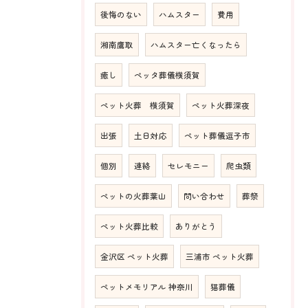
後悔のない
ハムスター
費用
湘南鷹取
ハムスター亡くなったら
癒し
ペッタ葬儀横須賀
ペット火葬 横須賀
ペット火葬深夜
出張
土日対応
ペット葬儀逗子市
個別
連絡
セレモニー
爬虫類
ペットの火葬葉山
問い合わせ
葬祭
ペット火葬比較
ありがとう
金沢区 ペット火葬
三浦市 ペット火葬
ペットメモリアル 神奈川
猫葬儀