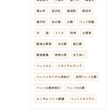
葉山町
金沢区
横須賀
横浜市
藤沢市
虹の橋
火葬
ペット供養
犬
猫
インコ
粉骨
火葬車
動物火葬場
犬火葬
猫火葬
動物葬儀
神奈川県
立ち会い
ペットロス
メモリアルグッズ
ペットメモリアル神奈川
訪問ペット火葬
ペット火葬神奈川
ペットの火葬
よこすか ペット葬儀
ペットメモリアル