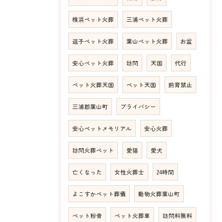
横浜ペット火葬
三浦ペット火葬
逗子ペット火葬
葉山ペット火葬
お盆
安心ペット火葬
訪問
天国
代行
ペット火葬天国
ペット天国
飼育禁止
三浦郡葉山町
プライバシー
安心ペットメモリアル
安心火葬
訪問火葬ペット
愛猫
愛犬
亡くなった
女性火葬士
24時間
よこすかペット葬儀
動物火葬葉山町
ペット粉骨
ペット火葬車
訪問料無料