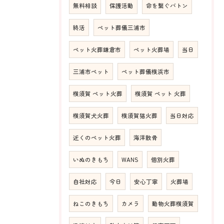
無料相談
保護活動
命を繋ぐバトン
終活
ペット葬儀三浦市
ペット火葬鎌倉市
ペット火葬場
当日
三浦市ペット
ペット葬儀横浜市
横須賀 ペット火葬
横須賀 ペット 火葬
横須賀犬火葬
横須賀猫火葬
当日対応
近くのペット火葬
海洋散骨
いぬのきもち
WANS
個別火葬
自社対応
今日
安心丁寧
火葬場
ねこのきもち
カメラ
動物火葬横須賀