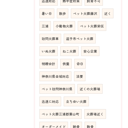
迅速対応
熱中症対策
飼育不可
暑い日
散歩
ペット火葬藤沢
近く
三浦
小動物火葬
ペット火葬栄区
訪問火葬車
逗子市ペット火葬
いぬ火葬
ねこ火葬
安心企業
明瞭会計
供養
命日
神奈川県全域対応
法要
ペット訪問神奈川県
近くの火葬場
迅速に対応
立ち会い火葬
ペット火葬三浦郡葉山町
火葬場近く
オーダーメイド
納骨
散骨