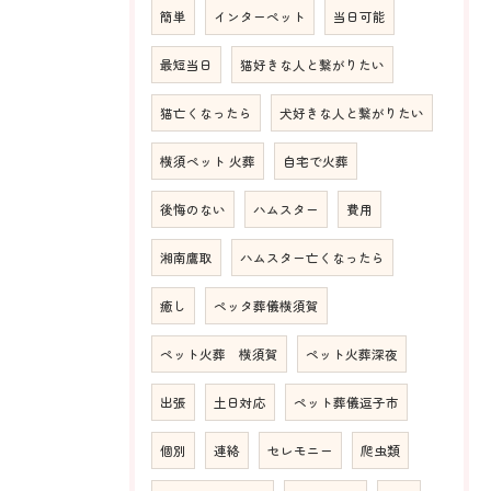
簡単
インターペット
当日可能
最短当日
猫好きな人と繋がりたい
猫亡くなったら
犬好きな人と繋がりたい
横須ペット 火葬
自宅で火葬
後悔のない
ハムスター
費用
湘南鷹取
ハムスター亡くなったら
癒し
ペッタ葬儀横須賀
ペット火葬 横須賀
ペット火葬深夜
出張
土日対応
ペット葬儀逗子市
個別
連絡
セレモニー
爬虫類