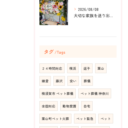
2026/08/08
大切な家族を送り出すお手伝いをしました。
タグ
Tags
２４時間対応
横浜
逗子
葉山
鎌倉
藤沢
安い
葬儀
横須賀市 ペット葬儀
ペット葬儀 神奈川
全国対応
動物愛護
自宅
葉山町ペット火葬
ペット緊急
ペット