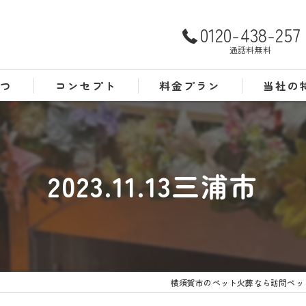
0120-438-257
通話料無料
さつ
コンセプト
料金プラン
当社の
よくある質問
犬
猫
2023.11.13三浦市
訪問
24時間
葬儀
横須賀市のペット火葬なら訪問ペッ