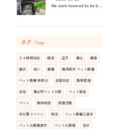
We were honored to be by your ...
タグ
Tags
２４時間対応
横浜
逗子
葉山
鎌倉
藤沢
安い
葬儀
横須賀市 ペット葬儀
ペット葬儀 神奈川
全国対応
動物愛護
自宅
葉山町ペット火葬
ペット緊急
ペット
無料相談
保護活動
命を繋ぐバトン
終活
ペット葬儀三浦市
ペット火葬鎌倉市
ペット火葬場
当日