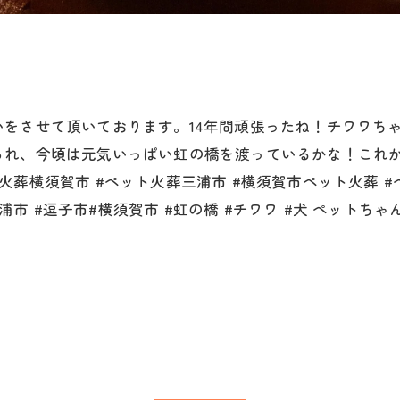
をさせて頂いております。14年間頑張ったね！チワワち
られ、今頃は元気いっぱい虹の橋を渡っているかな！これ
葬横須賀市 #ペット火葬三浦市 #横須賀市ペット火葬 #
#三浦市 #逗子市#横須賀市 #虹の橋 #チワワ #犬 ペッ