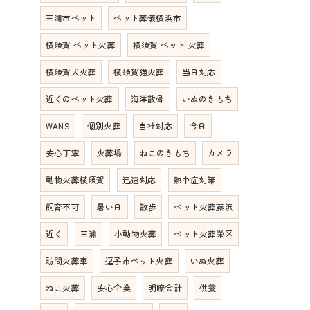
三浦市ペット
ペット葬儀横浜市
横須賀 ペット火葬
横須賀 ペット 火葬
横須賀犬火葬
横須賀猫火葬
当日対応
近くのペット火葬
海洋散骨
いぬのきもち
WANS
個別火葬
自社対応
今日
安心丁寧
火葬場
ねこのきもち
カメラ
動物火葬横須賀
迅速対応
熱中症対策
飼育不可
暑い日
散歩
ペット火葬藤沢
近く
三浦
小動物火葬
ペット火葬栄区
訪問火葬車
逗子市ペット火葬
いぬ火葬
ねこ火葬
安心企業
明瞭会計
供養