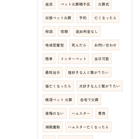
追浜
ペット火葬磯子区
火葬式
出張ペット火葬
予約
亡くなったら
相談
信頼
追加料金なし
地域密着型
死んだら
お問い合わせ
簡単
インターペット
当日可能
最短当日
猫好きな人と繋がりたい
猫亡くなったら
犬好きな人と繋がりたい
横須ペット 火葬
自宅で火葬
後悔のない
ハムスター
費用
湘南鷹取
ハムスター亡くなったら