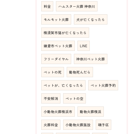
料金
ハムスター火葬 神奈川
モルモット火葬
犬が亡くなったら
横須賀市猫が亡くなったら
鎌倉市ペット火葬
LINE
フリーダイヤル
神奈川ペット火葬
ペットの死
動物死んだら
ペットが、亡くなったら
ペット火葬予約
不安解消
ペットの空
小動物火葬横浜市
動物火葬横浜
火葬料金
小動物火葬施設
磯子区