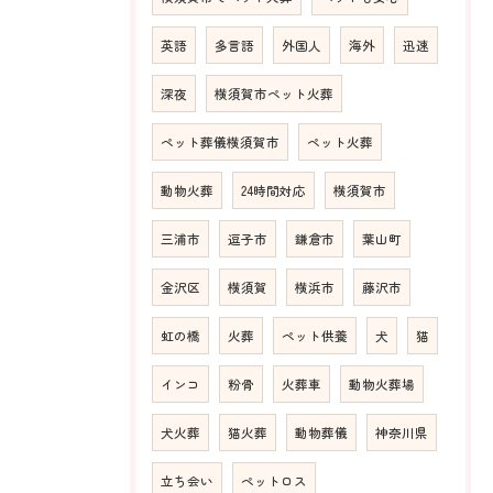
英語
多言語
外国人
海外
迅速
深夜
横須賀市ペット火葬
ペット葬儀横須賀市
ペット火葬
動物火葬
24時間対応
横須賀市
三浦市
逗子市
鎌倉市
葉山町
金沢区
横須賀
横浜市
藤沢市
虹の橋
火葬
ペット供養
犬
猫
インコ
粉骨
火葬車
動物火葬場
犬火葬
猫火葬
動物葬儀
神奈川県
立ち会い
ペットロス