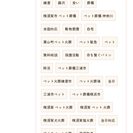
鎌倉
藤沢
安い
葬儀
横須賀市 ペット葬儀
ペット葬儀 神奈川
全国対応
動物愛護
自宅
葉山町ペット火葬
ペット緊急
ペット
無料相談
保護活動
命を繋ぐバトン
終活
ペット葬儀三浦市
ペット火葬鎌倉市
ペット火葬場
当日
三浦市ペット
ペット葬儀横浜市
横須賀 ペット火葬
横須賀 ペット 火葬
横須賀犬火葬
横須賀猫火葬
当日対応