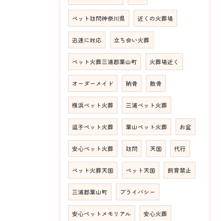
ペット訪問神奈川県
近くの火葬場
迅速に対応
立ち会い火葬
ペット火葬三浦郡葉山町
火葬場近く
オーダーメイド
納骨
散骨
横浜ペット火葬
三浦ペット火葬
逗子ペット火葬
葉山ペット火葬
お盆
安心ペット火葬
訪問
天国
代行
ペット火葬天国
ペット天国
飼育禁止
三浦郡葉山町
プライバシー
安心ペットメモリアル
安心火葬