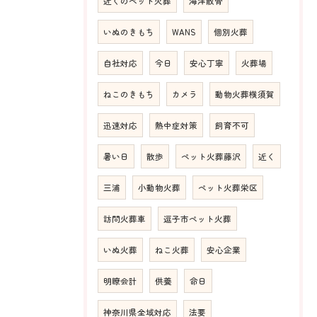
近くのペット火葬
海洋散骨
いぬのきもち
WANS
個別火葬
自社対応
今日
安心丁寧
火葬場
ねこのきもち
カメラ
動物火葬横須賀
迅速対応
熱中症対策
飼育不可
暑い日
散歩
ペット火葬藤沢
近く
三浦
小動物火葬
ペット火葬栄区
訪問火葬車
逗子市ペット火葬
いぬ火葬
ねこ火葬
安心企業
明瞭会計
供養
命日
神奈川県全域対応
法要