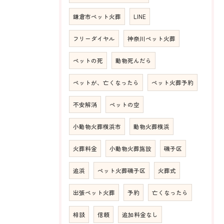
鎌倉市ペット火葬
LINE
フリーダイヤル
神奈川ペット火葬
ペットの死
動物死んだら
ペットが、亡くなったら
ペット火葬予約
不安解消
ペットの空
小動物火葬横浜市
動物火葬横浜
火葬料金
小動物火葬施設
磯子区
追浜
ペット火葬磯子区
火葬式
出張ペット火葬
予約
亡くなったら
相談
信頼
追加料金なし