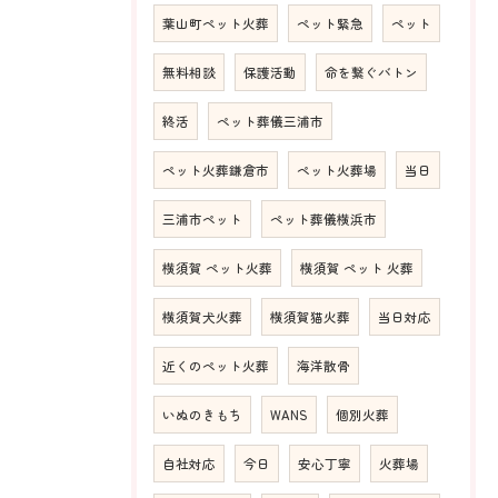
葉山町ペット火葬
ペット緊急
ペット
無料相談
保護活動
命を繋ぐバトン
終活
ペット葬儀三浦市
ペット火葬鎌倉市
ペット火葬場
当日
三浦市ペット
ペット葬儀横浜市
横須賀 ペット火葬
横須賀 ペット 火葬
横須賀犬火葬
横須賀猫火葬
当日対応
近くのペット火葬
海洋散骨
いぬのきもち
WANS
個別火葬
自社対応
今日
安心丁寧
火葬場