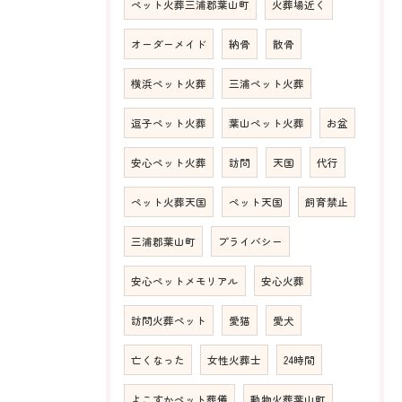
ペット火葬三浦郡葉山町
火葬場近く
オーダーメイド
納骨
散骨
横浜ペット火葬
三浦ペット火葬
逗子ペット火葬
葉山ペット火葬
お盆
安心ペット火葬
訪問
天国
代行
ペット火葬天国
ペット天国
飼育禁止
三浦郡葉山町
プライバシー
安心ペットメモリアル
安心火葬
訪問火葬ペット
愛猫
愛犬
亡くなった
女性火葬士
24時間
よこすかペット葬儀
動物火葬葉山町