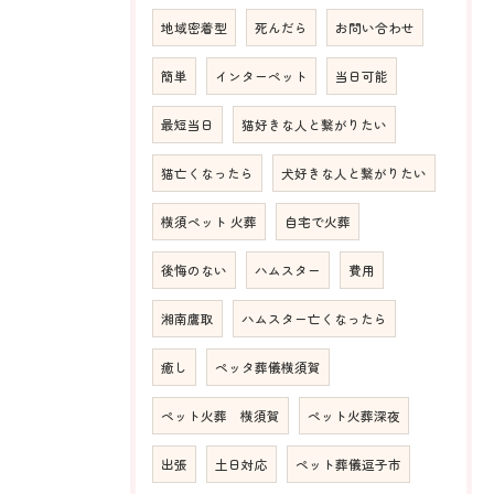
地域密着型
死んだら
お問い合わせ
簡単
インターペット
当日可能
最短当日
猫好きな人と繋がりたい
猫亡くなったら
犬好きな人と繋がりたい
横須ペット 火葬
自宅で火葬
後悔のない
ハムスター
費用
湘南鷹取
ハムスター亡くなったら
癒し
ペッタ葬儀横須賀
ペット火葬 横須賀
ペット火葬深夜
出張
土日対応
ペット葬儀逗子市