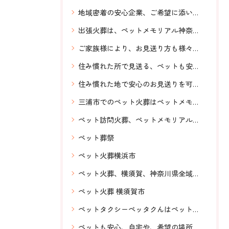
地域密着の安心企業、ご希望に添いながら温かいお見送り、訪問ペット火葬 ペットメモリアル神奈川の専門スタッフ
出張火葬は、ペットメモリアル神奈川へおまかせください。
ご家族様により、お見送り方も様々に対応、ペット火葬横須賀、神奈川県全域対応、訪問ペット火葬ペットメモリアル神奈川、虹の橋
住み慣れた所で見送る、ペットも安心の訪問火葬、ペットメモリアル神奈川にお任せ！横須賀市から神奈川県全域24時間対応
住み慣れた地で安心のお見送りを可能にするペットメモリアル神奈川の訪問ペット火葬
三浦市でのペット火葬はペットメモリアル神奈川へお任せください。
ペット訪問火葬、ペットメモリアル神奈川、明朗会計、神奈川県全域対応、安心、24時間対応
ペット葬祭
ペット火葬横浜市
ペット火葬、横須賀、神奈川県全域対応、訪問ペット火葬、虹の橋、ペットメモリアル神奈川、ペットも安心、希望の場所で
ペット火葬 横須賀市
ペットタクシーペッタクんはペットと一緒に気軽に移動できる。抱っこしたまま乗車可能。送迎、ドライブ、引越し、旅行等ご利用用途は沢山！ペットと気軽に移動は、ペットタクシーペッタクんへ！お問い合わせもLINEから簡単。
ペットも安心、自宅や、希望の場所でお見送り