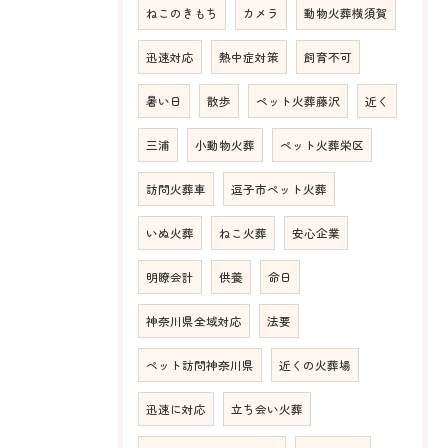
ねこのきもち
カメラ
動物火葬横須賀
迅速対応
熱中症対策
飼育不可
暑い日
散歩
ペット火葬藤沢
近く
三浦
小動物火葬
ペット火葬栄区
訪問火葬車
逗子市ペット火葬
いぬ火葬
ねこ火葬
安心企業
明瞭会計
供養
命日
神奈川県全域対応
法要
ペット訪問神奈川県
近くの火葬場
迅速に対応
立ち会い火葬