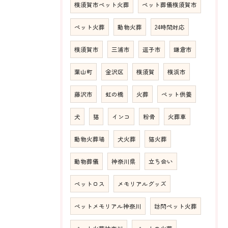
横須賀市ペット火葬
ペット葬儀横須賀市
ペット火葬
動物火葬
24時間対応
横須賀市
三浦市
逗子市
鎌倉市
葉山町
金沢区
横須賀
横浜市
藤沢市
虹の橋
火葬
ペット供養
犬
猫
インコ
粉骨
火葬車
動物火葬場
犬火葬
猫火葬
動物葬儀
神奈川県
立ち会い
ペットロス
メモリアルグッズ
ペットメモリアル神奈川
訪問ペット火葬