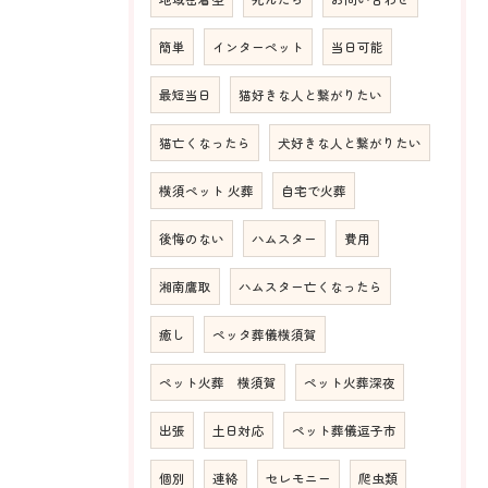
簡単
インターペット
当日可能
最短当日
猫好きな人と繋がりたい
猫亡くなったら
犬好きな人と繋がりたい
横須ペット 火葬
自宅で火葬
後悔のない
ハムスター
費用
湘南鷹取
ハムスター亡くなったら
癒し
ペッタ葬儀横須賀
ペット火葬 横須賀
ペット火葬深夜
出張
土日対応
ペット葬儀逗子市
個別
連絡
セレモニー
爬虫類