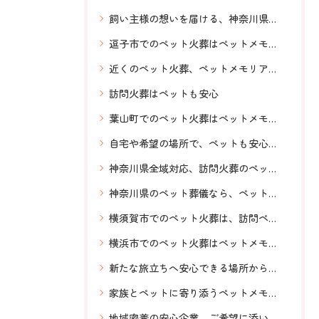
飼い主様の想いを届ける、神奈川県全域対応、横須賀のペットメモリアル神奈川、明朗会計
逗子市でのペット火葬はペットメモリアル神奈川へお任せください。
近くのペット火葬、ペットメモリアル神奈川、安心、希望の場所でご対応、
訪問火葬はペットも安心
葉山町でのペット火葬はペットメモリアル神奈川へ、ご相談ください。
自宅や希望の場所で、ペットも安心の訪問火葬。神奈川県全域対応のペットメモリアル神奈川のあたたかいお見送り
神奈川県全域対応、訪問火葬のペットメモリアル神奈川、横須賀から発信
神奈川県のペット葬儀なら、ペットメモリアル神奈川へ！安心信頼横須賀から神奈川県全域対応
横須賀市でのペット火葬は、訪問ペット火葬ペットメモリアル神奈川へお任せください。
横浜市でのペット火葬はペットメモリアル神奈川へお任せください。
新たな旅立ちへ安心できる場所から送りだす、ペットメモリアル神奈川の訪問ペット火葬。お伺いするスタッフも前もってわかるからなお安心。
家族とペットに寄り添うペットメモリアル神奈川のペット火葬
地域密着の安心企業、ご希望に添いながら温かいお見送り、訪問ペット火葬 ペットメモリアル神奈川の専門スタッフ