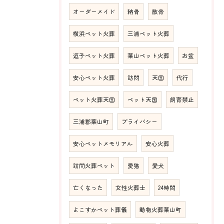
オーダーメイド
納骨
散骨
横浜ペット火葬
三浦ペット火葬
逗子ペット火葬
葉山ペット火葬
お盆
安心ペット火葬
訪問
天国
代行
ペット火葬天国
ペット天国
飼育禁止
三浦郡葉山町
プライバシー
安心ペットメモリアル
安心火葬
訪問火葬ペット
愛猫
愛犬
亡くなった
女性火葬士
24時間
よこすかペット葬儀
動物火葬葉山町