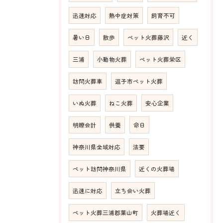
迅速対応
熱中症対策
飼育不可
暑い日
散歩
ペット火葬藤沢
近く
三浦
小動物火葬
ペット火葬栄区
訪問火葬車
逗子市ペット火葬
いぬ火葬
ねこ火葬
安心企業
明瞭会計
供養
命日
神奈川県全域対応
法要
ペット訪問神奈川県
近くの火葬場
迅速に対応
立ち会い火葬
ペット火葬三浦郡葉山町
火葬場近く