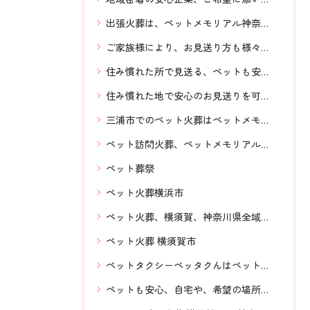
出張火葬は、ペットメモリアル神奈川へおまかせください。
ご家族様により、お見送り方も様々に対応、ペット火葬横須賀、神奈川県全域対応、訪問ペット火葬ペットメモリアル神奈川、虹の橋
住み慣れた所で見送る、ペットも安心の訪問火葬、ペットメモリアル神奈川にお任せ！横須賀市から神奈川県全域24時間対応
住み慣れた地で安心のお見送りを可能にするペットメモリアル神奈川の訪問ペット火葬
三浦市でのペット火葬はペットメモリアル神奈川へお任せください。
ペット訪問火葬、ペットメモリアル神奈川、明朗会計、神奈川県全域対応、安心、24時間対応
ペット葬祭
ペット火葬横浜市
ペット火葬、横須賀、神奈川県全域対応、訪問ペット火葬、虹の橋、ペットメモリアル神奈川、ペットも安心、希望の場所で
ペット火葬 横須賀市
ペットタクシーペッタクんはペットと一緒に気軽に移動できる。抱っこしたまま乗車可能。送迎、ドライブ、引越し、旅行等ご利用用途は沢山！ペットと気軽に移動は、ペットタクシーペッタクんへ！お問い合わせもLINEから簡単。
ペットも安心、自宅や、希望の場所でお見送り