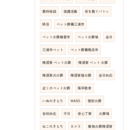
無料相談
保護活動
命を繋ぐバトン
終活
ペット葬儀三浦市
ペット火葬鎌倉市
ペット火葬場
当日
三浦市ペット
ペット葬儀横浜市
横須賀 ペット火葬
横須賀 ペット 火葬
横須賀犬火葬
横須賀猫火葬
当日対応
近くのペット火葬
海洋散骨
いぬのきもち
WANS
個別火葬
自社対応
今日
安心丁寧
火葬場
ねこのきもち
カメラ
動物火葬横須賀