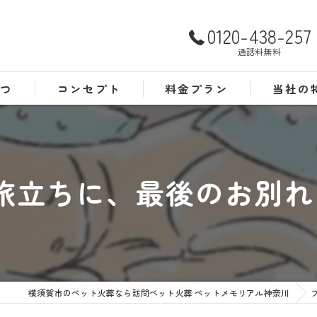
0120-438-257
通話料無料
さつ
コンセプト
料金プラン
当社の
よくある質問
犬
猫
旅立ちに、最後のお別
訪問
24時間
葬儀
横須賀市のペット火葬なら訪問ペット火葬 ペットメモリアル神奈川