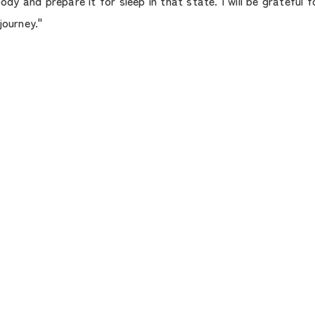
ody and prepare it for sleep in that state. I will be grateful
journey."