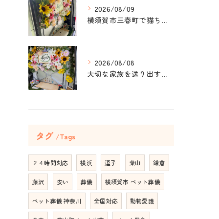
2026/08/09
横須賀市三春町で猫ちゃんのペット葬儀、ペット火葬をお手伝いさ...
2026/08/08
大切な家族を送り出すお手伝いをしました。
タグ
Tags
２４時間対応
横浜
逗子
葉山
鎌倉
藤沢
安い
葬儀
横須賀市 ペット葬儀
ペット葬儀 神奈川
全国対応
動物愛護